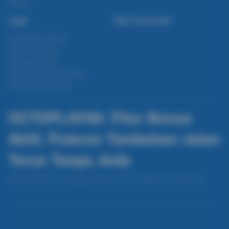
Fishing
Legal
Stay Connected
Responsible Gaming
Syarat &Ketentuan
Kebijakan Privasi
Referral Syarat &Ketentuan
Pengaduan Konsumen
OCTOPLAY88: Fitur Bonus
Aktif, Putaran Tambahan Jalan
Terus Tanpa Jeda
OCTOPLAY88 hadir sebagai platform hiburan digital yang praktis dan
cepat diakses, navigasinya rapi, dan pilihan kontennya mudah ditemukan
kapan saja.
Baca lebih
Partner